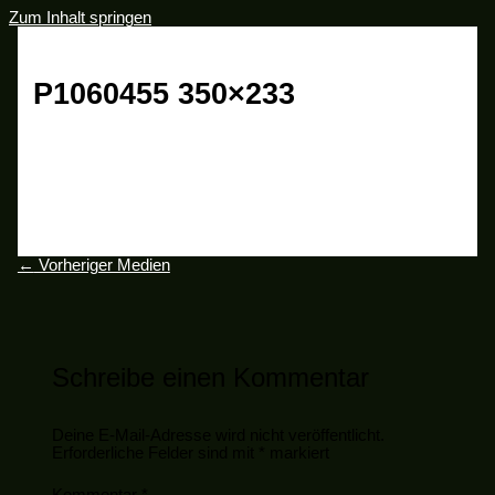
Zum Inhalt springen
P1060455 350×233
Schreibe einen Kommentar
/ Von
buwgmbhcokg_1
/
25.
Januar 2016
←
Vorheriger Medien
Schreibe einen Kommentar
Deine E-Mail-Adresse wird nicht veröffentlicht.
Erforderliche Felder sind mit
*
markiert
Kommentar
*