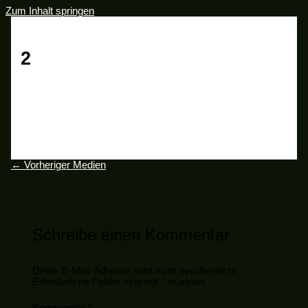
Zum Inhalt springen
2
Schreibe einen Kommentar
/ Von
Arne Bleitner
/
27. April
2026
←
Vorheriger Medien
Schreibe einen Kommentar
Deine E-Mail-Adresse wird nicht veröffentlicht.
Erforderliche Felder sind mit
*
markiert
Kommentar
*